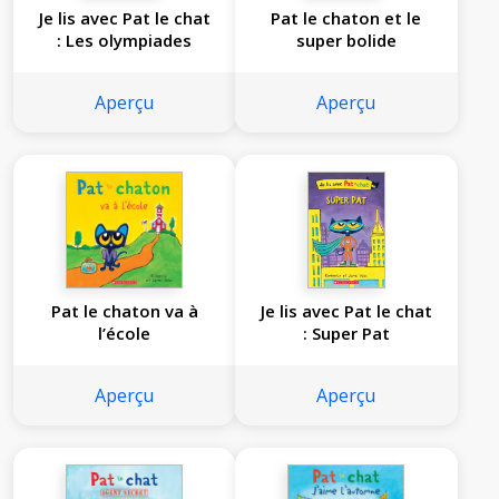
Je lis avec Pat le chat
Pat le chaton et le
: Les olympiades
super bolide
Aperçu
Aperçu
Pat le chaton va à
Je lis avec Pat le chat
l’école
: Super Pat
Aperçu
Aperçu