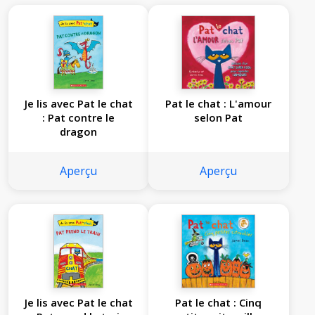
Je lis avec Pat le chat
Pat le chat : L'amour
: Pat contre le
selon Pat
dragon
Aperçu
Aperçu
Je lis avec Pat le chat
Pat le chat : Cinq