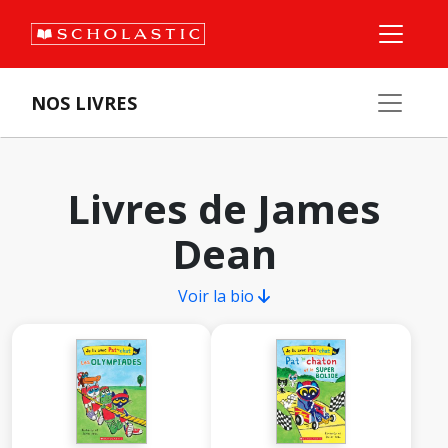
NOS LIVRES
Livres de James
Dean
Voir la bio