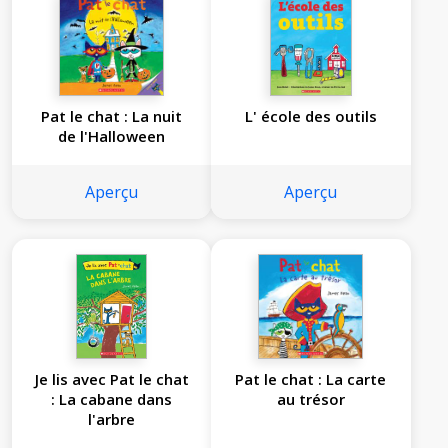
Pat le chat : La nuit
L' école des outils
de l'Halloween
Aperçu
Aperçu
Je lis avec Pat le chat
Pat le chat : La carte
: La cabane dans
au trésor
l'arbre