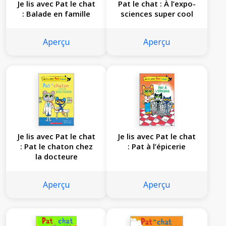
Je lis avec Pat le chat
Pat le chat : À l’expo-
: Balade en famille
sciences super cool
Aperçu
Aperçu
Je lis avec Pat le chat
Je lis avec Pat le chat
: Pat le chaton chez
: Pat à l’épicerie
la docteure
Aperçu
Aperçu