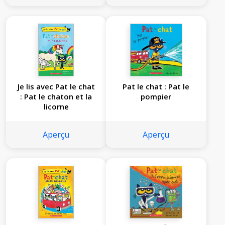
Je lis avec Pat le chat
Pat le chat : Pat le
: Pat le chaton et la
pompier
licorne
Aperçu
Aperçu