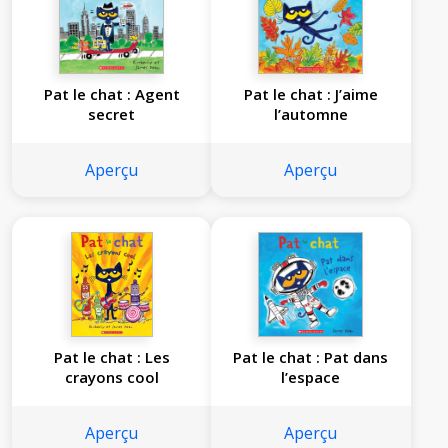
Pat le chat : Agent
Pat le chat : J’aime
secret
l’automne
Aperçu
Aperçu
Pat le chat : Les
Pat le chat : Pat dans
crayons cool
l’espace
Aperçu
Aperçu