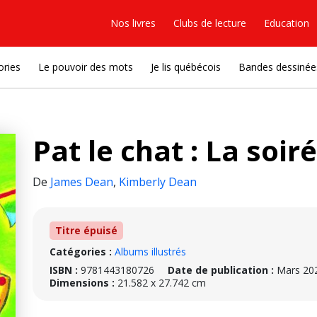
Nos livres
Clubs de lecture
Education
ories
Le pouvoir des mots
Je lis québécois
Bandes dessinée
Pat le chat : La soir
De
James Dean
,
Kimberly Dean
Titre épuisé
Catégories :
Albums illustrés
ISBN :
9781443180726
Date de publication :
Mars 20
Dimensions :
21.582 x 27.742 cm