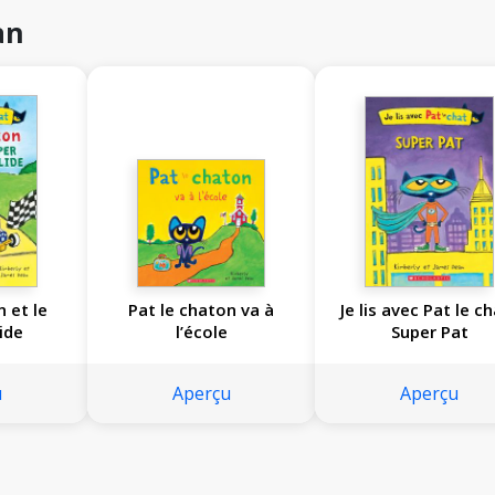
an
n et le
Pat le chaton va à
Je lis avec Pat le ch
ide
l’école
Super Pat
u
Aperçu
Aperçu