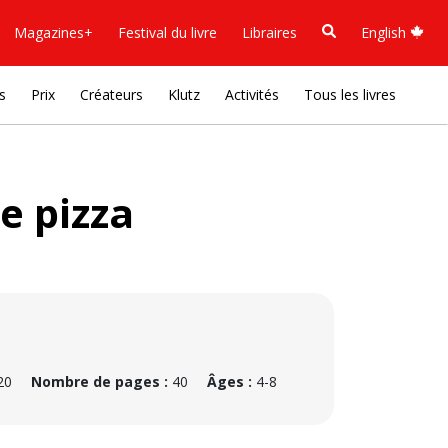
Magazines+
Festival du livre
Libraires
English
s
Prix
Créateurs
Klutz
Activités
Tous les livres
ée pizza
20
Nombre de pages :
40
Âges :
4-8