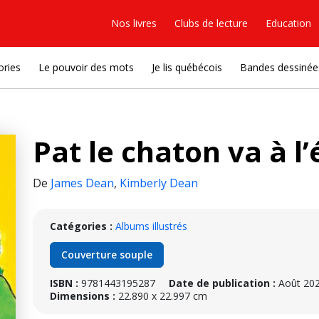
Nos livres
Clubs de lecture
Education
ories
Le pouvoir des mots
Je lis québécois
Bandes dessinée
Pat le chaton va à l’
De
James Dean
,
Kimberly Dean
Catégories :
Albums illustrés
Couverture souple
ISBN :
9781443195287
Date de publication :
Août 20
Dimensions :
22.890 x 22.997 cm