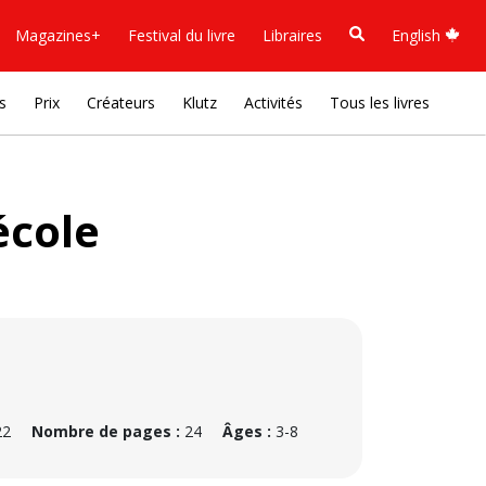
Magazines+
Festival du livre
Libraires
English
s
Prix
Créateurs
Klutz
Activités
Tous les livres
école
22
Nombre de pages :
24
Âges :
3-8