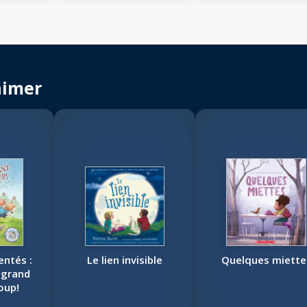
aimer
entés :
Le lien invisible
Quelques miette
 grand
oup!