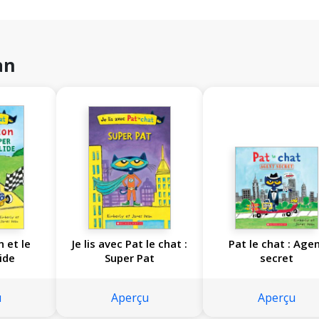
an
n et le
Je lis avec Pat le chat :
Pat le chat : Age
ide
Super Pat
secret
u
Aperçu
Aperçu