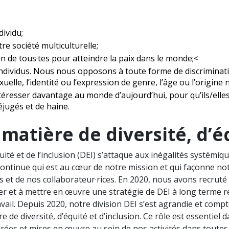
dividu;
re société multiculturelle;
n de tous·tes pour atteindre la paix dans le monde;<
ndividus. Nous nous opposons à toute forme de discriminatio
xuelle, l’identité ou l’expression de genre, l’âge ou l’origine 
ntéresser davantage au monde d’aujourd’hui, pour qu’ils/ell
éjugés et de haine.
matière de diversité, d’é
quité et de l’inclusion (DEI) s’attaque aux inégalités systémi
e continue qui est au cœur de notre mission et qui façonne no
s et de nos collaborateur·rices. En 2020, nous avons recruté no
orer et à mettre en œuvre une stratégie de DEI à long terme re
avail. Depuis 2020, notre division DEI s’est agrandie et com
 de diversité, d’équité et d’inclusion. Ce rôle est essentiel 
rées et mises en œuvre au sein de nos activités dans toutes l