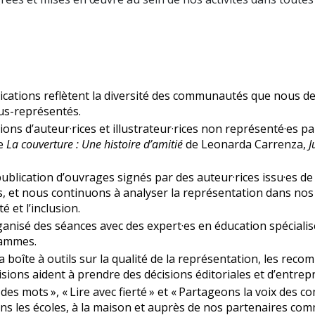
lications reflètent la diversité des communautés que nous d
ous-représentés.
ns d’auteur·rices et illustrateur·rices non représenté·es par
ue
La couverture : Une histoire d’amitié
de Leonarda Carrenza,
J
lication d’ouvrages signés par des auteur·rices issu·es de la
 et nous continuons à analyser la représentation dans nos 
é et l’inclusion.
ganisé des séances avec des expert·es en éducation spécialis
rammes.
 boîte à outils sur la qualité de la représentation, les reco
ivisions aident à prendre des décisions éditoriales et d’entrepr
 mots », « Lire avec fierté » et « Partageons la voix des co
 dans les écoles, à la maison et auprès de nos partenaires co