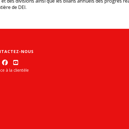
se et des divisions ainsi que les bilans annuels des progrès ré
tière de DEI.
NTACTEZ-NOUS
ce à la clientèle