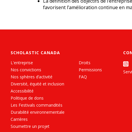
La définition des objectifs de l’entrepri
favorisent l’amélioration continue en ma
SCHOLASTIC CANADA
CO
L'entreprise
Droits
Nos convictions
Permissions
Servi
Nos sphères d’activité
FAQ
Diversité, équité et inclusion
Accessibilité
Politique de dons
Les Festivals commandités
Durabilité environnementale
Carrières
Soumettre un projet