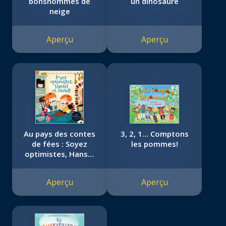
bonshommes de
un dinosaure
neige
Aperçu
Aperçu
Au pays des contes
3, 2, 1... Comptons
de fées : Soyez
les pommes!
optimistes, Hansel
et Gretel!
Aperçu
Aperçu