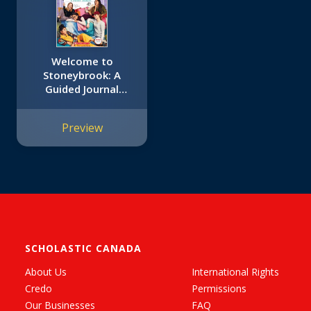
Welcome to
Stoneybrook: A
Guided Journal
(Baby-Sitters Club
TV)
Preview
SCHOLASTIC CANADA
About Us
International Rights
Credo
Permissions
Our Businesses
FAQ