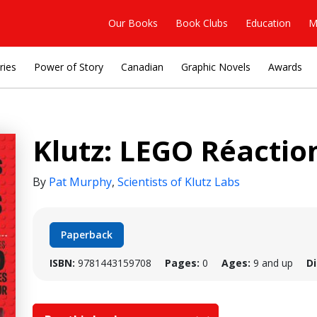
Our Books
Book Clubs
Education
M
ries
Power of Story
Canadian
Graphic Novels
Awards
Klutz: LEGO Réactio
By
Pat Murphy
,
Scientists of Klutz Labs
Paperback
ISBN:
9781443159708
Pages:
0
Ages:
9 and up
D