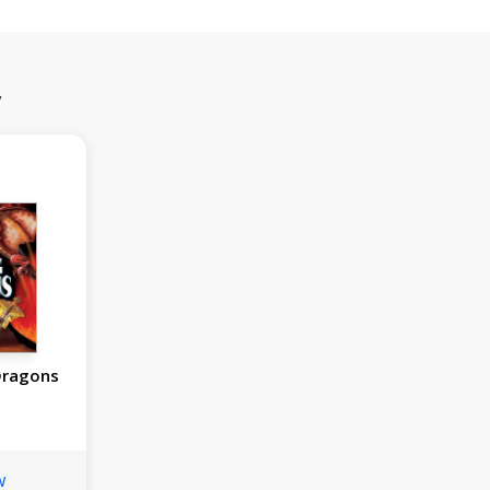
y
Dragons
w