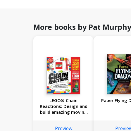
More books by Pat Murph
LEGO® Chain
Paper Flying 
Reactions: Design and
build amazing moving
machines
Preview
Previe