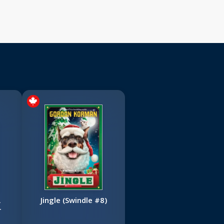
A
Jingle (Swindle #8)
r