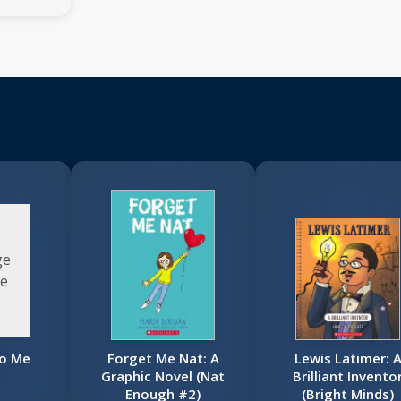
ge
le
to Me
Forget Me Nat: A
Lewis Latimer: 
Graphic Novel (Nat
Brilliant Invento
Enough #2)
(Bright Minds)