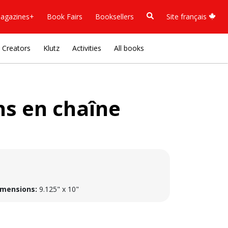
agazines+
Book Fairs
Booksellers
Site français
Creators
Klutz
Activities
All books
ns en chaîne
imensions:
9.125" x 10"