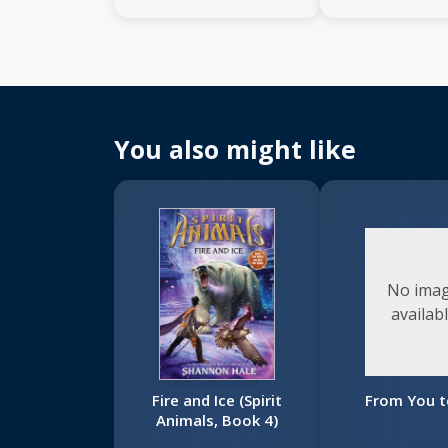
You also might like
No ima
availab
Fire and Ice (Spirit
From You 
Animals, Book 4)