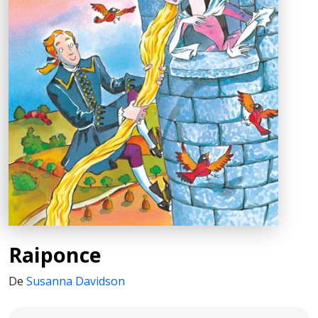
Raiponce
De
Susanna Davidson