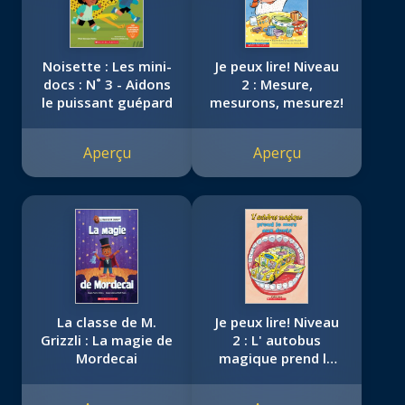
Noisette : Les mini-
Je peux lire! Niveau
docs : N˚ 3 - Aidons
2 : Mesure,
le puissant guépard
mesurons, mesurez!
Aperçu
Aperçu
La classe de M.
Je peux lire! Niveau
Grizzli : La magie de
2 : L' autobus
Mordecai
magique prend le
mors aux dents