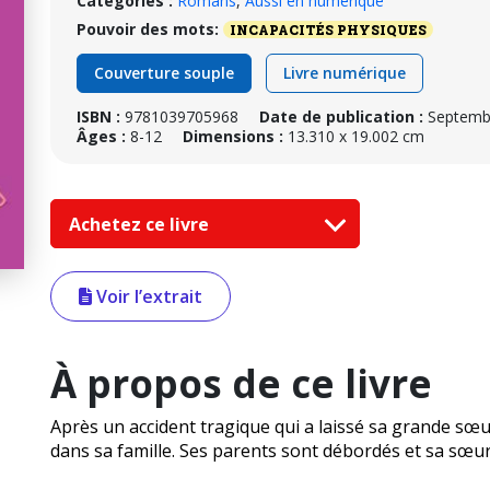
Catégories :
Romans
,
Aussi en numérique
Pouvoir des mots:
INCAPACITÉS PHYSIQUES
Couverture souple
Livre numérique
ISBN :
9781039705968
Date de publication :
Septemb
Âges :
8-12
Dimensions :
13.310 x 19.002 cm
Achetez ce livre
Voir l’extrait
À propos de ce livre
Après un accident tragique qui a laissé sa grande sœu
dans sa famille. Ses parents sont débordés et sa sœu