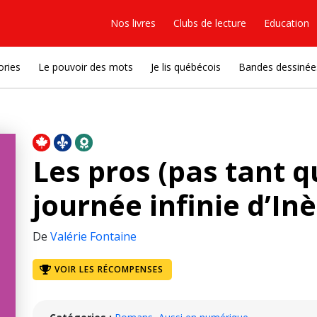
Nos livres
Clubs de lecture
Education
ories
Le pouvoir des mots
Je lis québécois
Bandes dessinée
Les pros (pas tant qu
journée infinie d’In
De
Valérie Fontaine
VOIR LES RÉCOMPENSES