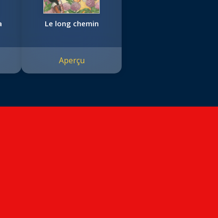
a
Le long chemin
Aperçu