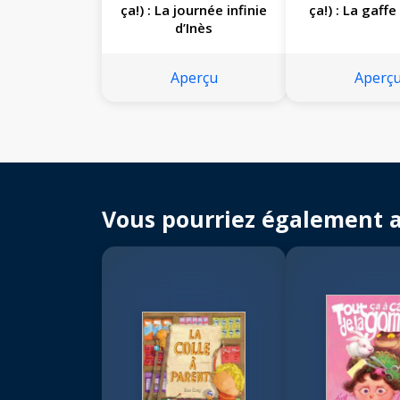
ça!) : La journée infinie
ça!) : La gaffe
d’Inès
Aperçu
Aperç
Vous pourriez également 