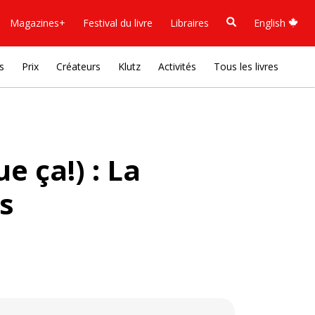
Magazines+
Festival du livre
Libraires
English
s
Prix
Créateurs
Klutz
Activités
Tous les livres
e ça!) : La
ès