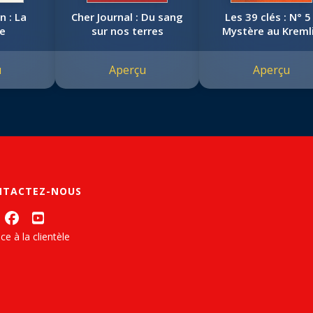
 : La
Cher Journal : Du sang
Les 39 clés : N° 5
e
sur nos terres
Mystère au Kreml
u
Aperçu
Aperçu
NTACTEZ-NOUS
ce à la clientèle