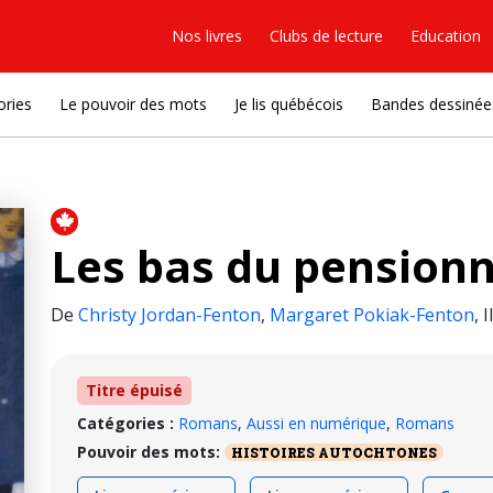
Nos livres
Clubs de lecture
Education
ories
Le pouvoir des mots
Je lis québécois
Bandes dessinée
Les bas du pension
De
Christy Jordan-Fenton
,
Margaret Pokiak-Fenton
,
I
Titre épuisé
Catégories :
Romans
,
Aussi en numérique
,
Romans
Pouvoir des mots:
HISTOIRES AUTOCHTONES