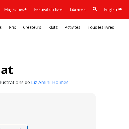
Magazines+
Festival du livre
Libraires
English
s
Prix
Créateurs
Klutz
Activités
Tous les livres
nat
llustrations de
Liz Amini-Holmes