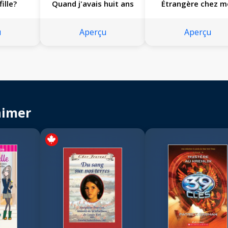
ille?
Quand j'avais huit ans
Étrangère chez m
u
Aperçu
Aperçu
aimer