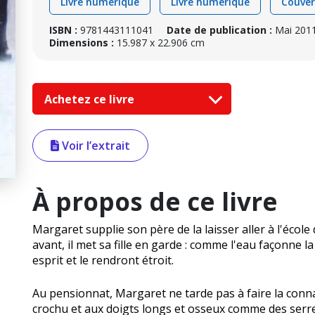
Livre numérique
Livre numérique
Couver
ISBN :
9781443111041
Date de publication :
Mai 201
Dimensions :
15.987 x 22.906 cm
Achetez ce livre
Voir l’extrait
À propos de ce livre
Margaret supplie son père de la laisser aller à l'école 
avant, il met sa fille en garde : comme l'eau façonne l
esprit et le rendront étroit.
Au pensionnat, Margaret ne tarde pas à faire la conn
crochu et aux doigts longs et osseux comme des serres.