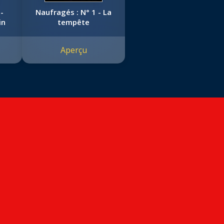
 -
Naufragés : N° 1 - La
in
tempête
Aperçu