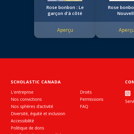
Rose bonbon : Le
Rose bonbon
garçon d'à côté
Nouvell
Aperçu
Aperç
SCHOLASTIC CANADA
CO
L'entreprise
Droits
Nos convictions
Permissions
Servi
Nos sphères d’activité
FAQ
Diversité, équité et inclusion
Accessibilité
Politique de dons