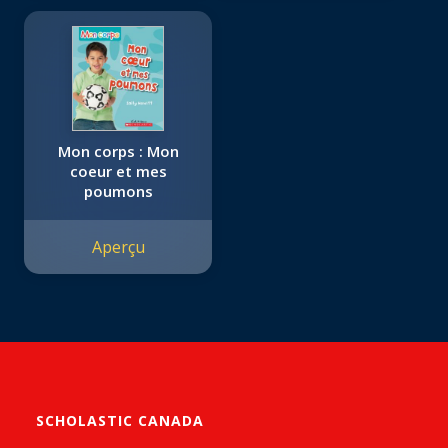
Mon corps : Mon
coeur et mes
poumons
Aperçu
SCHOLASTIC CANADA