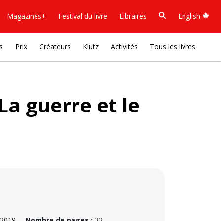
Magazines+
Festival du livre
Libraires
English
s
Prix
Créateurs
Klutz
Activités
Tous les livres
La guerre et le
 2019
Nombre de pages :
32