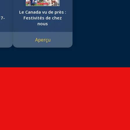
Le Canada vu de près :
17-
Festivités de chez
nous
Aperçu