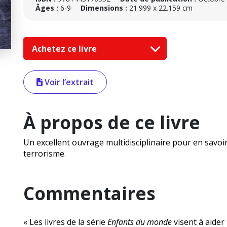
Âges :
6-9
Dimensions :
21.999 x 22.159 cm
Achetez ce livre
Voir l’extrait
À propos de ce livre
Un excellent ouvrage multidisciplinaire pour en savoir p
terrorisme.
Commentaires
« Les livres de la série
Enfants du monde
visent à aider 