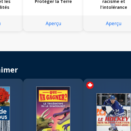
et les
Protéger la Terre
racisme et
lités
l'intolérance
u
Aperçu
Aperçu
aimer