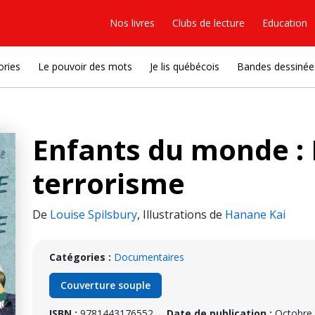
Nos livres
Clubs de lecture
Education
ories
Le pouvoir des mots
Je lis québécois
Bandes dessinée
Enfants du monde : 
terrorisme
De
Louise Spilsbury
,
Illustrations de
Hanane Kai
Catégories :
Documentaires
Couverture souple
ISBN :
9781443176552
Date de publication :
Octobre