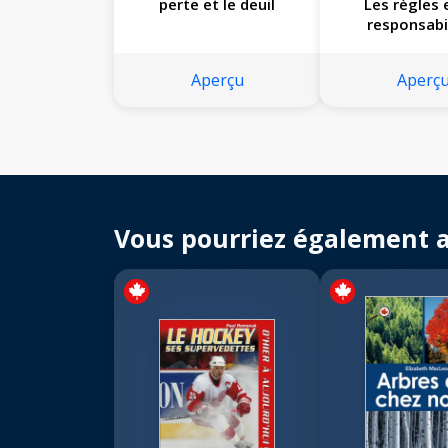
perte et le deuil
Les règles 
responsabi
Aperçu
Aperç
Vous pourriez également 