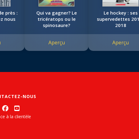
e près :
Qui va gagner? Le
Le hockey : ses
ez nous
tricératops ou le
supervedettes 20
spinosaure?
2018
u
Aperçu
Aperçu
NTACTEZ-NOUS
ce à la clientèle