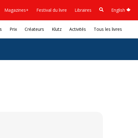
Magazines+
Festival du livre
Libraires
English
s
Prix
Créateurs
Klutz
Activités
Tous les livres