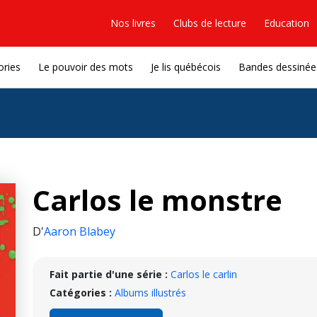
Nos livres
Clubs de lecture
Education
ories
Le pouvoir des mots
Je lis québécois
Bandes dessinée
Carlos le monstre
D'
Aaron Blabey
Fait partie d'une série :
Carlos le carlin
Catégories :
Albums illustrés