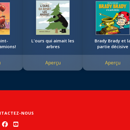
int-
L'ours qui aimait les
Brady Brady et l
camions!
arbres
partie décisive
u
Aperçu
Aperçu
NTACTEZ-NOUS