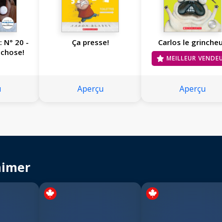
 N° 20 -
Ça presse!
Carlos le grinche
 chose!
MEILLEUR VENDE
u
Aperçu
Aperçu
aimer