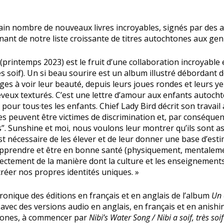
tain nombre de nouveaux livres incroyables, signés par des aut
nt de notre liste croissante de titres autochtones aux genr
(printemps 2023) est le fruit d’une collaboration incroyabl
rès soif). Un si beau sourire est un album illustré débordant 
ges à voir leur beauté, depuis leurs joues rondes et leurs yeu
eveux texturés. C’est une lettre d’amour aux enfants autochto
 pour tous·tes les enfants. Chief Lady Bird décrit son travail a
s peuvent être victimes de discrimination et, par conséque
. Sunshine et moi, nous voulons leur montrer qu’ils sont ass
 est nécessaire de les élever et de leur donner une base d’esti
apprendre et être en bonne santé (physiquement, mentalemen
directement de la manière dont la culture et les enseigneme
réer nos propres identités uniques. »
onique des éditions en français et en anglais de l’album
Un 
, avec des versions audio en anglais, en français et en ani
htones, à commencer par
Nibi’s Water Song / Nibi a soif, très soif