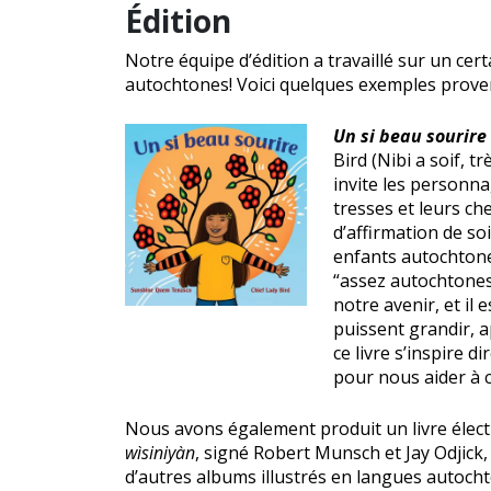
Édition
Notre équipe d’édition a travaillé sur un cer
autochtones! Voici quelques exemples provena
Un si beau sourire
Bird (Nibi a soif, t
invite les personna
tresses et leurs ch
d’affirmation de soi
enfants autochtone
“assez autochtones”
notre avenir, et il
puissent grandir, 
ce livre s’inspire 
pour nous aider à c
Nous avons également produit un livre électr
wìsiniyàn
, signé Robert Munsch et Jay Odjick
d’autres albums illustrés en langues autoc