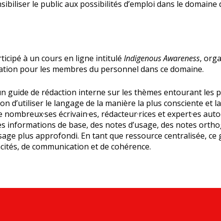
biliser le public aux possibilités d’emploi dans le domaine d
cipé à un cours en ligne intitulé
Indigenous Awareness
, org
ation pour les membres du personnel dans ce domaine.
 guide de rédaction interne sur les thèmes entourant les pe
açon d’utiliser le langage de la manière la plus consciente et
de nombreux·ses écrivain·es, rédacteur·rices et expert·es aut
des informations de base, des notes d’usage, des notes orthog
sage plus approfondi. En tant que ressource centralisée, ce
cités, de communication et de cohérence.