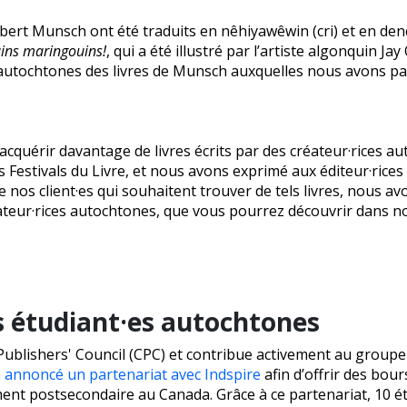
ert Munsch ont été traduits en nêhiyawêwin (cri) et en dene
ains maringouins!
, qui a été illustré par l’artiste algonquin Jay
utochtones des livres de Munsch auxquelles nous avons par
quérir davantage de livres écrits par des créateur·rices au
Festivals du Livre, et nous avons exprimé aux éditeur·rices 
nos client·es qui souhaitent trouver de tels livres, nous a
ateur·rices autochtones, que vous pourrez découvrir dans no
s étudiant·es autochtones
lishers' Council (CPC) et contribue activement au groupe de t
a annoncé un partenariat avec Indspire
afin d’offrir des bou
nt postsecondaire au Canada. Grâce à ce partenariat, 10 ét