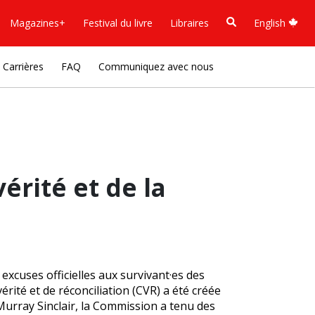
Magazines+
Festival du livre
Libraires
English
Carrières
FAQ
Communiquez avec nous
rité et de la
excuses officielles aux survivant·es des
ité et de réconciliation (CVR) a été créée
Murray Sinclair, la Commission a tenu des