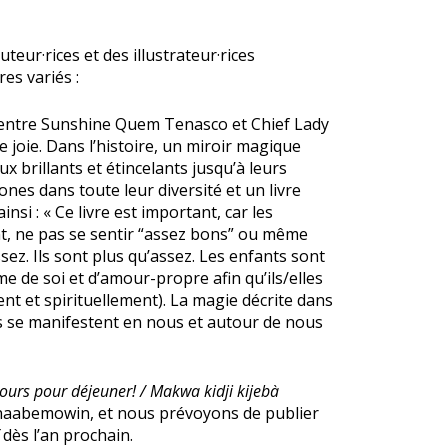
eur·rices et des illustrateur·rices
es variés :
e entre Sunshine Quem Tenasco et Chief Lady
de joie. Dans l’histoire, un miroir magique
x brillants et étincelants jusqu’à leurs
nes dans toute leur diversité et un livre
insi : « Ce livre est important, car les
nt, ne pas se sentir “assez bons” ou même
ez. Ils sont plus qu’assez. Les enfants sont
me de soi et d’amour-propre afin qu’ils/elles
t et spirituellement). La magie décrite dans
nts se manifestent en nous et autour de nous
ours pour déjeuner! / Makwa kidji kijebà
shinaabemowin, et nous prévoyons de publier
dès l’an prochain.