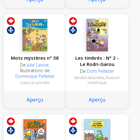
Mots mystères n° 38
Les timbrés : N° 2 -
Le Rodri-Garou
De
Julie Lavoie
,
Illustrations de
De
Dom Pelletier
Dominique Pelletier
Bandes dessinées
,
Aussi en
Loisirs et activités
numérique
Aperçu
Aperçu