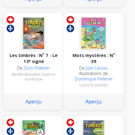
Les timbrés : N˚ 7 - Le
Mots mystères : N˚
13ᵉ signe
39
De
Dom Pelletier
De
Julie Lavoie
,
Illustrations de
Bandes dessinées
,
Aussi en
Dominique Pelletier
numérique
Loisirs et activités
Aperçu
Aperçu