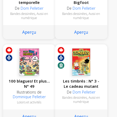
temporelle
Bigfoot
De
Dom Pelletier
De
Dom Pelletier
Bandes dessinées
,
Aussi en
Bandes dessinées
,
Aussi en
numérique
numérique
Aperçu
Aperçu
100 blagues! Et plus…
Les timbrés : N° 3 -
N° 49
Le cadeau mutant
Illustrations de
De
Dom Pelletier
Dominique Pelletier
Bandes dessinées
,
Aussi en
numérique
Loisirs et activités
Aperçu
Aperçu