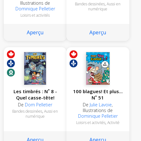
Illustrations de
Bandes dessinées
,
Aussi en
Dominique Pelletier
numérique
Loisirs et activités
Aperçu
Aperçu
Les timbrés : N˚ 8 -
100 blagues! Et plus...
Quel casse-tête!
N˚ 51
De
Dom Pelletier
De
Julie Lavoie
,
Illustrations de
Bandes dessinées
,
Aussi en
Dominique Pelletier
numérique
Loisirs et activités
,
Activité
Aperçu
Aperçu