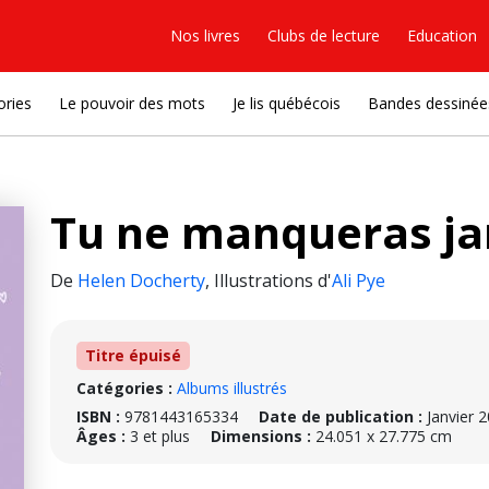
Nos livres
Clubs de lecture
Education
ories
Le pouvoir des mots
Je lis québécois
Bandes dessinée
Tu ne manqueras j
De
Helen Docherty
,
Illustrations d'
Ali Pye
Titre épuisé
Catégories :
Albums illustrés
ISBN :
9781443165334
Date de publication :
Janvier 
Âges :
3 et plus
Dimensions :
24.051 x 27.775 cm