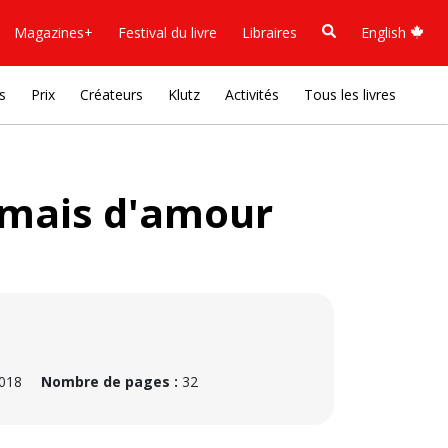
Magazines+
Festival du livre
Libraires
English
s
Prix
Créateurs
Klutz
Activités
Tous les livres
amais d'amour
2018
Nombre de pages :
32