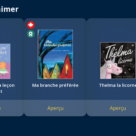
aimer
a leçon
Ma branche préférée
Thelma la licorn
et
u
Aperçu
Aperçu