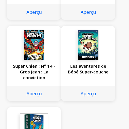
et le terrifiant
retour de Fifi Ti-
Aperçu
Aperçu
Père
Super Chien : Nº 14 -
Les aventures de
Gros Jean : La
Bébé Super-couche
conviction
Aperçu
Aperçu