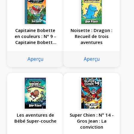
Capitaine Bobette
Noisette : Dragon :
en couleurs : N° 9 -
Recueil de trois
Capitaine Bobette
aventures
et le terrifiant
retour de Fifi Ti-
Aperçu
Aperçu
Père
Les aventures de
Super Chien : Nº 14 -
Bébé Super-couche
Gros Jean : La
conviction