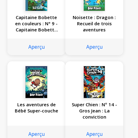
Capitaine Bobette
Noisette : Dragon :
en couleurs : N° 9 -
Recueil de trois
Capitaine Bobette
aventures
et le terrifiant
retour de Fifi Ti-
Aperçu
Aperçu
Père
Les aventures de
Super Chien : Nº 14 -
Bébé Super-couche
Gros Jean : La
conviction
Aperçu
Aperçu