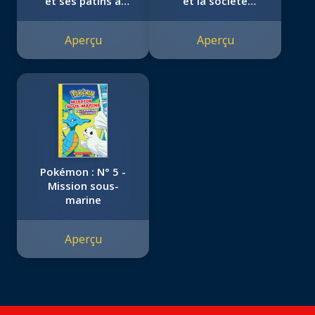
et ses patins à
et la société
roulettes
secrète surette
Aperçu
Aperçu
Pokémon : N° 5 -
Mission sous-
marine
Aperçu