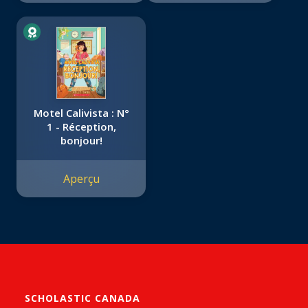
Motel Calivista : N°
1 - Réception,
bonjour!
Aperçu
SCHOLASTIC CANADA