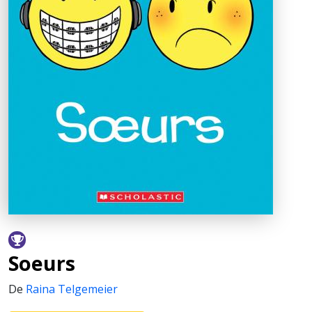
Soeurs
De
Raina Telgemeier