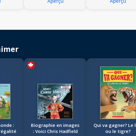
u
Aperçu
Aperçu
aimer
onde :
Biographie en images
Qui va gagner? Le l
'égalité
: Voici Chris Hadfield
ou le tigre?