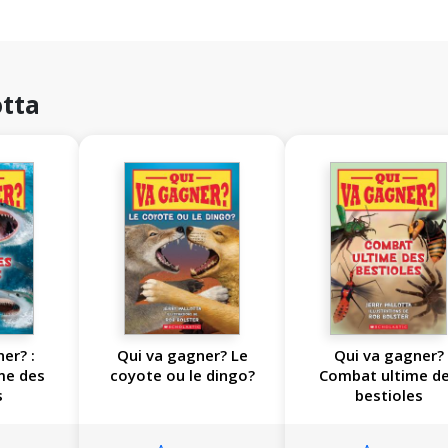
otta
er? :
Qui va gagner? Le
Qui va gagner?
me des
coyote ou le dingo?
Combat ultime d
s
bestioles