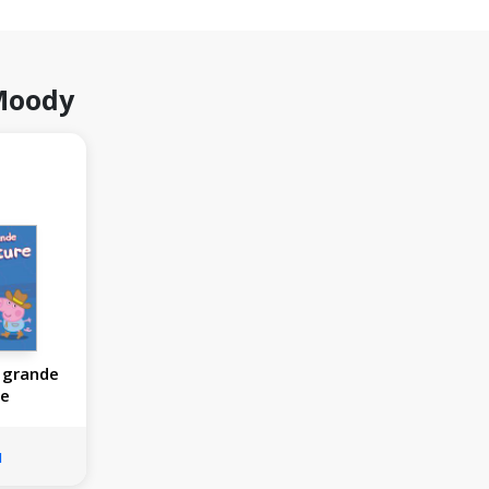
 Moody
a grande
re
u