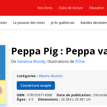
Nos livres
Clubs de lecture
Education
ories
Le pouvoir des mots
Je lis québécois
Bandes dessinée
Peppa Pig : Peppa va
De
Vanessa Moody
,
Illustrations de
EOne
Catégories :
Albums illustrés
Couverture souple
ISBN :
9781039714588
Date de publication :
Décembr
Âges :
3-5
Dimensions :
20.284 x 20.381 cm