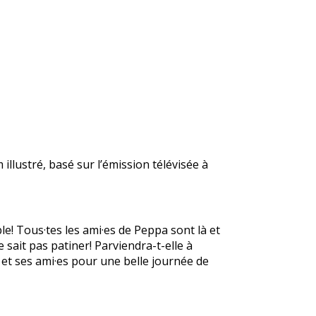
illustré, basé sur l’émission télévisée à
le! Tous·tes les ami·es de Peppa sont là et
e sait pas patiner! Parviendra-t-elle à
t ses ami·es pour une belle journée de