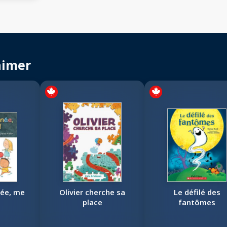
aimer
née, me
Olivier cherche sa
Le défilé des
place
fantômes