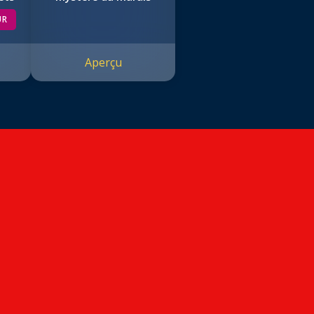
UR
Aperçu