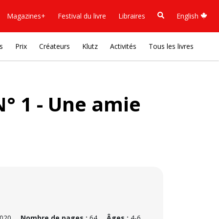
Magazines+
Festival du livre
Libraires
English
s
Prix
Créateurs
Klutz
Activités
Tous les livres
N° 1 - Une amie
2020
Nombre de pages :
64
Âges :
4-6