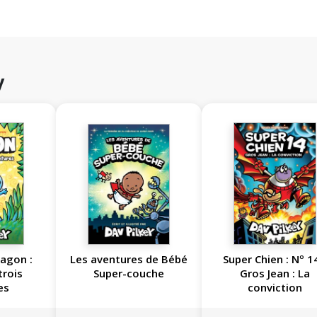
y
ragon :
Les aventures de Bébé
Super Chien : Nº 1
trois
Super-couche
Gros Jean : La
es
conviction