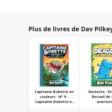
Plus de livres de Dav Pilke
Capitaine Bobette en
Noisette : D
couleurs : N° 9 -
Recueil de 
Capitaine Bobette et
aventur
le terrifiant retour de
Fifi Ti-Père