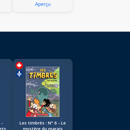
Aperçu
 -
Les timbrés : N° 6 - Le
ets
mystère du marais