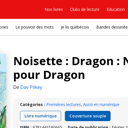
Nos livres
Clubs de lecture
Education
ories
Le pouvoir des mots
Je lis québécois
Bandes dessinée
Noisette : Dragon : 
pour Dragon
De
Dav Pilkey
Catégories :
Premières lectures
,
Aussi en numérique
Livre numérique
Couverture souple
ISBN :
9781443180665
Date de publication :
Février 