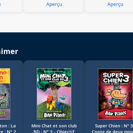
u
Aperçu
Aperçu
aimer
ton : La
Mini Chat et son club
Super Chien : N° 3
e : N° 2
BD : N° 3 - Objectif
Conte de deux min