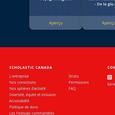
- De la glu
soupe
Aperçu
Aperç
SCHOLASTIC CANADA
CO
L'entreprise
Droits
Nos convictions
Permissions
Servi
Nos sphères d’activité
FAQ
Diversité, équité et inclusion
Accessibilité
Politique de dons
Les Festivals commandités