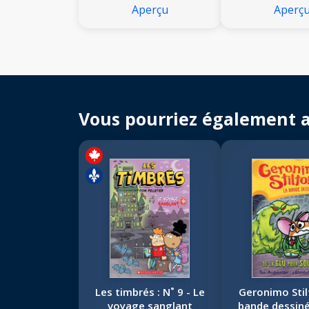
Aperçu
Aperç
Vous pourriez également 
Les timbrés : N˚ 9 - Le
Geronimo Stil
voyage sanglant
bande dessiné