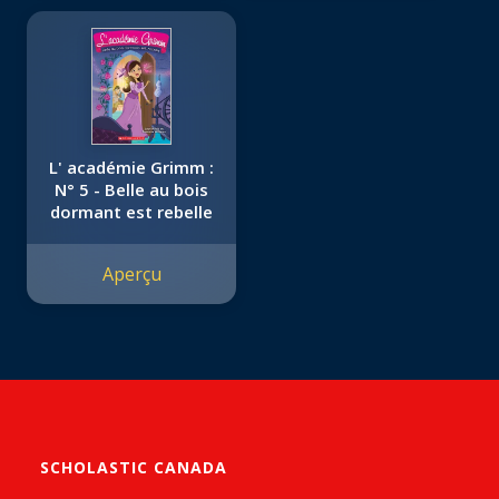
L' académie Grimm :
N° 5 - Belle au bois
dormant est rebelle
Aperçu
SCHOLASTIC CANADA