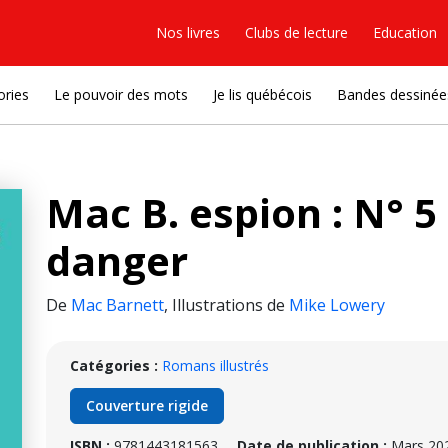
Nos livres
Clubs de lecture
Education
ories
Le pouvoir des mots
Je lis québécois
Bandes dessinée
Mac B. espion : N° 5
danger
De
Mac Barnett
,
Illustrations de
Mike Lowery
Catégories :
Romans illustrés
Couverture rigide
ISBN :
9781443181563
Date de publication :
Mars 20