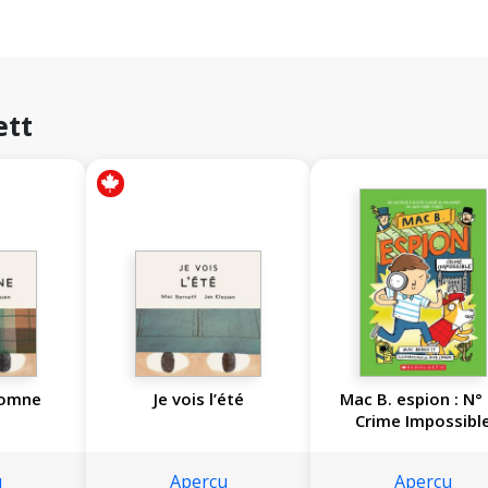
ett
utomne
Je vois l’été
Mac B. espion : N° 
Crime Impossibl
u
Aperçu
Aperçu