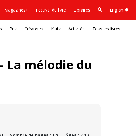
Magazines+
Festival du livre
Libraires
English
s
Prix
Créateurs
Klutz
Activités
Tous les livres
 - La mélodie du
21
Nombre de pages :
176
Âges :
7-10