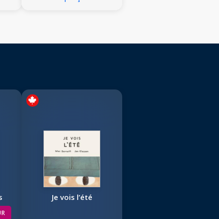
s
Je vois l’été
UR