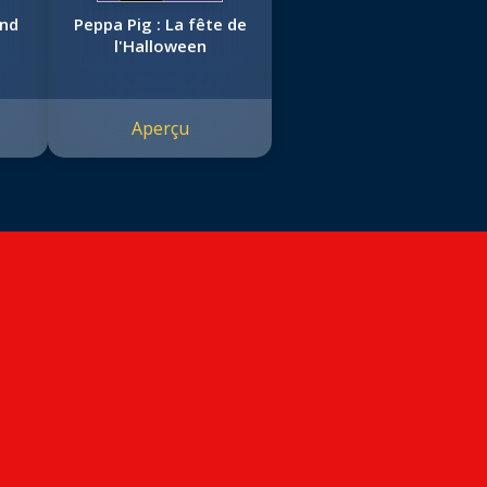
and
Peppa Pig : La fête de
l'Halloween
Aperçu