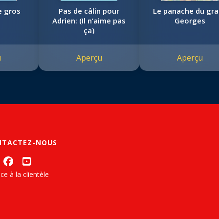
e gros
Pas de câlin pour
Le panache du gr
Adrien: (Il n’aime pas
Georges
ça)
u
Aperçu
Aperçu
NTACTEZ-NOUS
ce à la clientèle