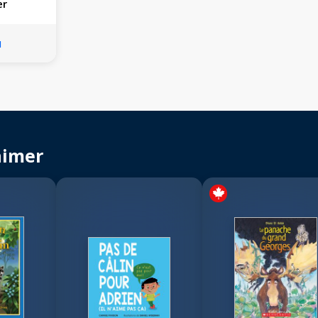
er
u
aimer