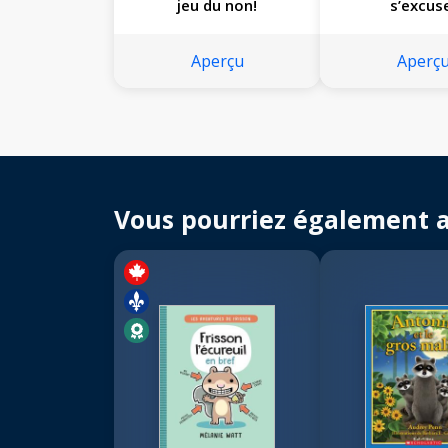
jeu du non!
s’excus
Aperçu
Aperç
Vous pourriez également 