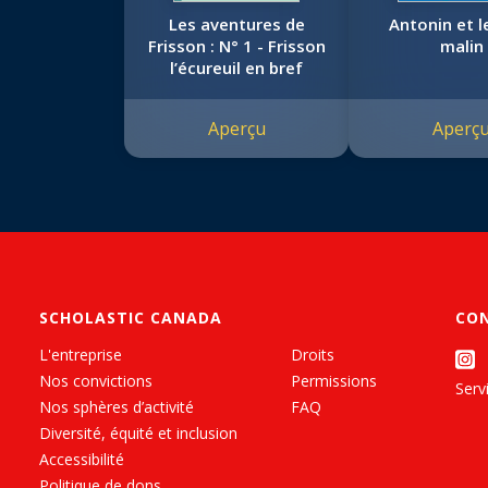
Les aventures de
Antonin et l
Frisson : N° 1 - Frisson
malin
l’écureuil en bref
Aperçu
Aperç
SCHOLASTIC CANADA
CO
L'entreprise
Droits
Nos convictions
Permissions
Servi
Nos sphères d’activité
FAQ
Diversité, équité et inclusion
Accessibilité
Politique de dons