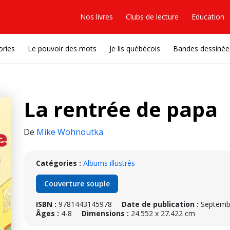
Nos livres
Clubs de lecture
Education
ories
Le pouvoir des mots
Je lis québécois
Bandes dessinée
La rentrée de papa
De
Mike Wohnoutka
Catégories :
Albums illustrés
Couverture souple
ISBN :
9781443145978
Date de publication :
Septemb
Âges :
4-8
Dimensions :
24.552 x 27.422 cm