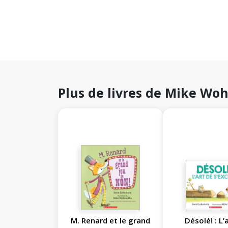
Plus de livres de Mike Wo
M. Renard et le grand
Désolé! : L’