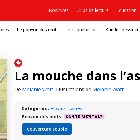
Nos livres
Clubs de lecture
Education
ories
Le pouvoir des mots
Je lis québécois
Bandes dessinée
La mouche dans l’as
De
Mélanie Watt
,
Illustrations de
Melanie Watt
Catégories :
Albums illustrés
Pouvoir des mots:
SANTÉ MENTALE
Couverture souple