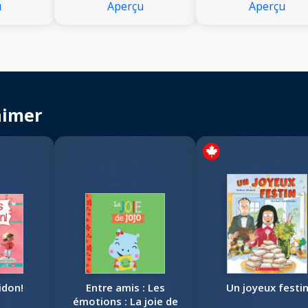
u
Aperçu
Aperçu
aimer
idon!
Entre amis : Les
Un joyeux festi
émotions : La joie de