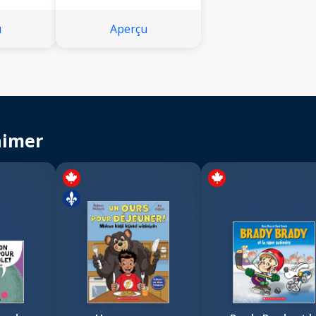
u
Aperçu
aimer