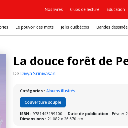
Nos livres
Clubs de lecture
Education
ories
Le pouvoir des mots
Je lis québécois
Bandes dessinée
La douce forêt de P
De
Divya Srinivasan
Catégories :
Albums illustrés
Couverture souple
ISBN :
9781443199100
Date de publication :
Février 
Dimensions :
21.082 x 26.670 cm