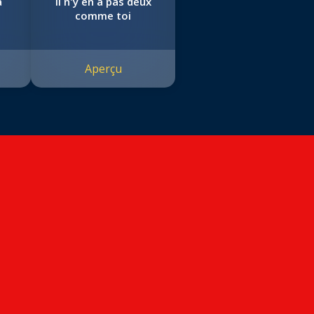
a
Il n'y en a pas deux
comme toi
Aperçu