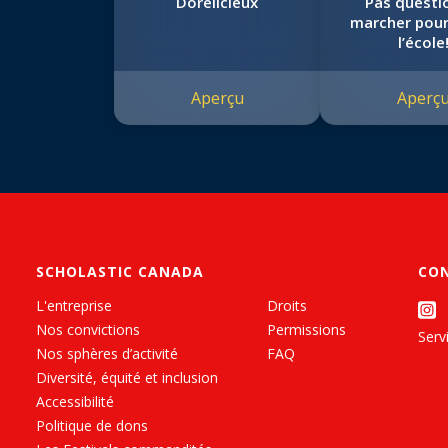
Dorélicieux
Pas questi
marcher pour 
l’école
Aperçu
Aperç
SCHOLASTIC CANADA
CO
L'entreprise
Droits
Nos convictions
Permissions
Servi
Nos sphères d’activité
FAQ
Diversité, équité et inclusion
Accessibilité
Politique de dons