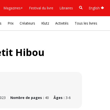
Magazines+
Festival du livre
Libraires
English
s
Prix
Créateurs
Klutz
Activités
Tous les livres
etit Hibou
2023
Nombre de pages :
40
Âges :
3-6