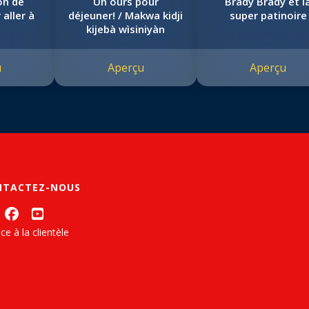
on de
Un ours pour
Brady Brady et l
aller à
déjeuner! / Makwa kidji
super patinoire
!
kijebà wìsiniyàn
u
Aperçu
Aperçu
NTACTEZ-NOUS
ce à la clientèle