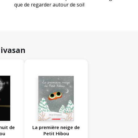
que de regarder autour de soi!
nivasan
nuit de
La première neige de
bou
Petit Hibou