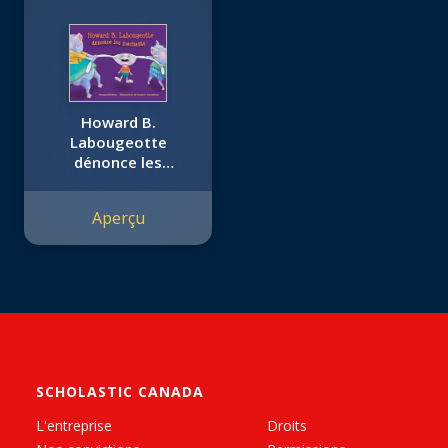
Howard B.
Labougeotte
dénonce les
méchants
Aperçu
SCHOLASTIC CANADA
L'entreprise
Droits