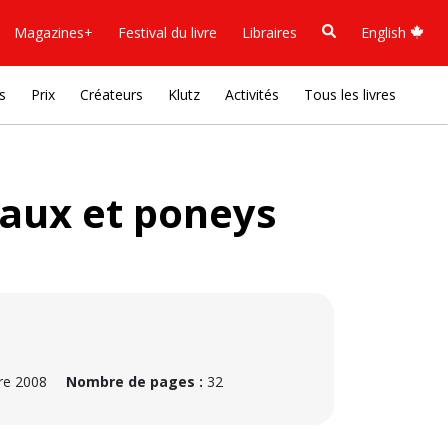
Magazines+
Festival du livre
Libraires
English
s
Prix
Créateurs
Klutz
Activités
Tous les livres
vaux et poneys
e 2008
Nombre de pages :
32