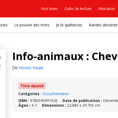
Nos livres
Clubs de lecture
Education
ories
Le pouvoir des mots
Je lis québécois
Bandes dessinée
Info-animaux : Che
De
Honor Head
Titre épuisé
Catégories :
Documentaires
ISBN :
9780545991926
Date de publication :
Décembr
Âges :
4-7
Dimensions :
22.885 x 29.756 cm