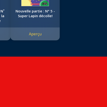
 N˚
Nouvelle partie : N° 5 -
 la
Super Lapin décolle!
e
Aperçu