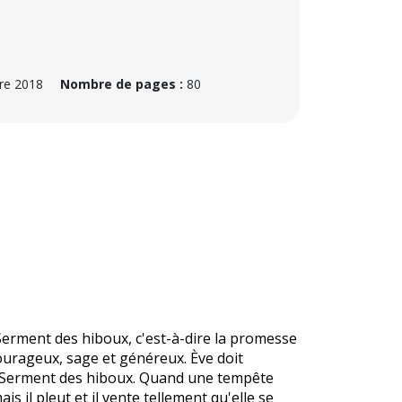
e 2018
Nombre de pages :
80
 Serment des hiboux, c'est-à-dire la promesse
ourageux, sage et généreux. Ève doit
le Serment des hiboux. Quand une tempête
s il pleut et il vente tellement qu'elle se