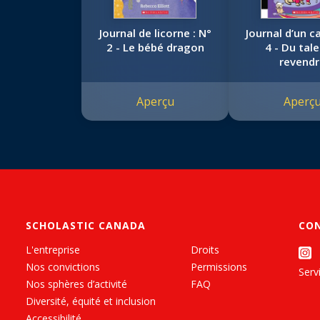
Journal de licorne : N°
Journal d’un ca
2 - Le bébé dragon
4 - Du tal
revend
Aperçu
Aperç
SCHOLASTIC CANADA
CO
L'entreprise
Droits
Nos convictions
Permissions
Servi
Nos sphères d’activité
FAQ
Diversité, équité et inclusion
Accessibilité