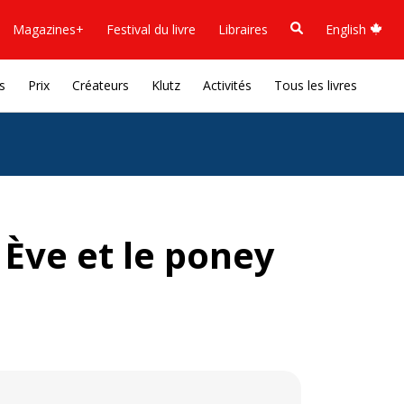
Magazines+
Festival du livre
Libraires
English
s
Prix
Créateurs
Klutz
Activités
Tous les livres
 Ève et le poney