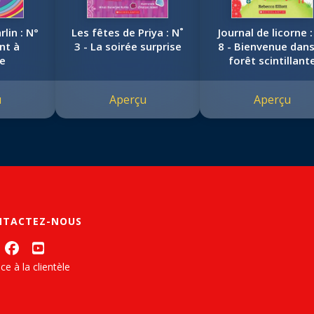
rlin : N°
Les fêtes de Priya : N˚
Journal de licorne :
ent à
3 - La soirée surprise
8 - Bienvenue dans
re
forêt scintillant
u
Aperçu
Aperçu
NTACTEZ-NOUS
ce à la clientèle