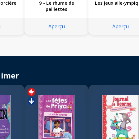
 sorcière
9 - Le rhume de
Les jeux aile-ympi
paillettes
u
Aperçu
Aperçu
aimer