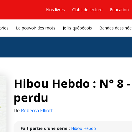
Nos livres
Clubs de lecture
Education
ories
Le pouvoir des mots
Je lis québécois
Bandes dessinée
Hibou Hebdo : N° 8 -
perdu
De
Rebecca Elliott
Fait partie d'une série :
Hibou Hebdo