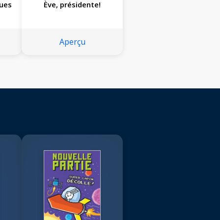
ques
Ève, présidente!
Aperçu