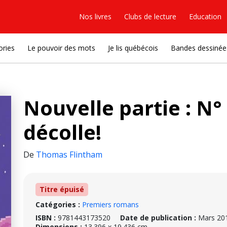
Nos livres
Clubs de lecture
Education
ories
Le pouvoir des mots
Je lis québécois
Bandes dessinée
Nouvelle partie : N°
décolle!
De
Thomas Flintham
Titre épuisé
Catégories :
Premiers romans
ISBN :
9781443173520
Date de publication :
Mars 20
Dimensions :
13.396 x 19.436 cm