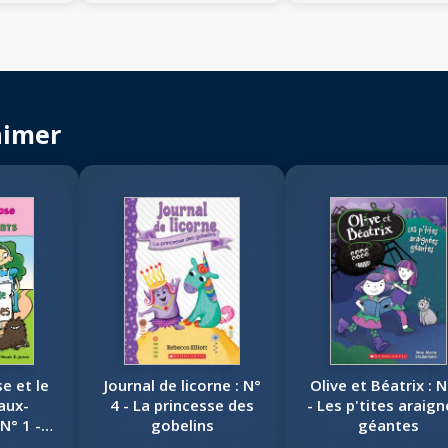
aimer
e et le
Journal de licorne : N°
Olive et Béatrix : N
aux-
4 - La princesse des
- Les p'tites araig
N° 1 -
gobelins
géantes
e et les