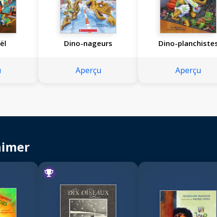
ël
Dino-nageurs
Dino-planchiste
u
Aperçu
Aperçu
aimer