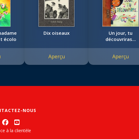
 madame
Dix oiseaux
Un jour, tu
t écolo
découvriras...
u
Aperçu
Aperçu
NTACTEZ-NOUS
ce à la clientèle