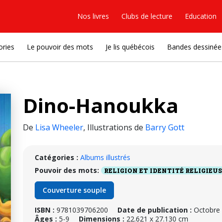
Nos livres
Clubs de lecture
Education
ories
Le pouvoir des mots
Je lis québécois
Bandes dessinée
Dino-Hanoukka
De
Lisa Wheeler
,
Illustrations de
Barry Gott
Catégories :
Albums illustrés
Pouvoir des mots:
RELIGION ET IDENTITÉ RELIGIEU
Couverture souple
ISBN :
9781039706200
Date de publication :
Octobre
Âges :
5-9
Dimensions :
22.621 x 27.130 cm