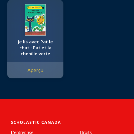
Je lis avec Pat le
chat : Pat et la
chenille verte
Aperçu
SCHOLASTIC CANADA
L'entreprise
Droits