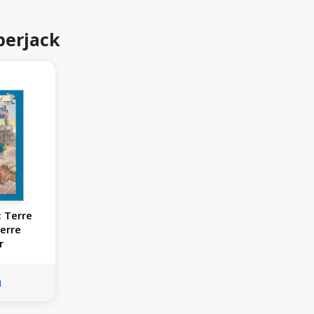
perjack
: Terre
terre
r
u