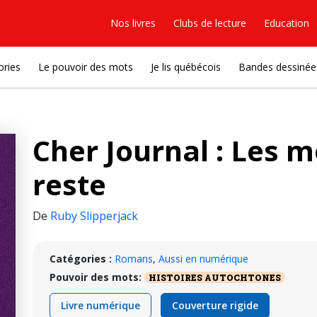
Nos livres
Clubs de lecture
Education
ories
Le pouvoir des mots
Je lis québécois
Bandes dessinée
Cher Journal : Les m
reste
De
Ruby Slipperjack
Catégories :
Romans
,
Aussi en numérique
Pouvoir des mots:
HISTOIRES AUTOCHTONES
Livre numérique
Couverture rigide