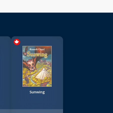
Sunwing
a