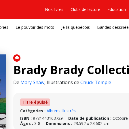
Nos livres
Clubs de lecture
Education
ories
Le pouvoir des mots
Je lis québécois
Bandes dessinée
Brady Brady Collecti
De
Mary Shaw
,
Illustrations de
Chuck Temple
Titre épuisé
Catégories :
Albums illustrés
ISBN :
9781443163729
Date de publication :
Octobre
Âges :
3-8
Dimensions :
23.592 x 23.602 cm