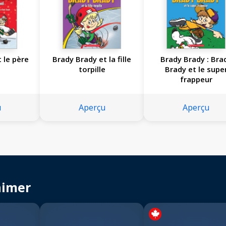
 le père
Brady Brady et la fille
Brady Brady : Bra
torpille
Brady et le supe
frappeur
u
Aperçu
Aperçu
aimer