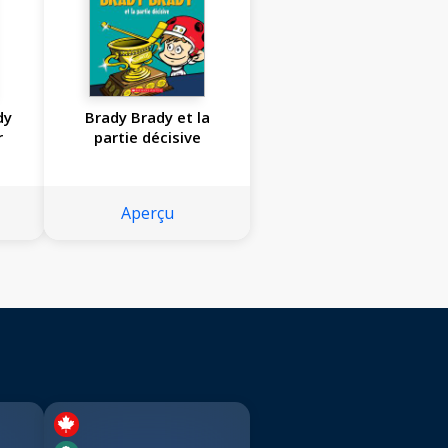
dy
Brady Brady et la
r
partie décisive
Aperçu