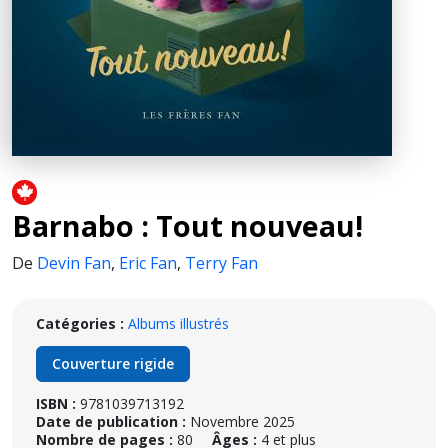
Barnabo : Tout nouveau!
De
Devin Fan
,
Eric Fan
,
Terry Fan
Catégories :
Albums illustrés
Couverture rigide
ISBN :
9781039713192
Date de publication :
Novembre 2025
Nombre de pages :
80
Âges :
4 et plus