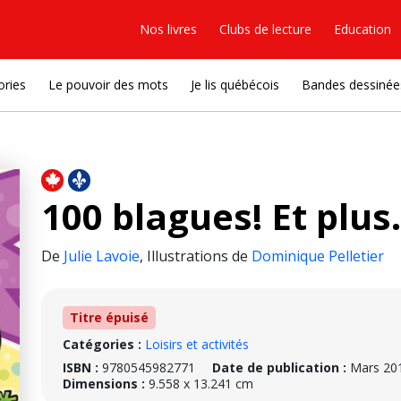
Nos livres
Clubs de lecture
Education
ories
Le pouvoir des mots
Je lis québécois
Bandes dessinée
100 blagues! Et plus.
De
Julie Lavoie
,
Illustrations de
Dominique Pelletier
Titre épuisé
Catégories :
Loisirs et activités
ISBN :
9780545982771
Date de publication :
Mars 20
Dimensions :
9.558 x 13.241 cm