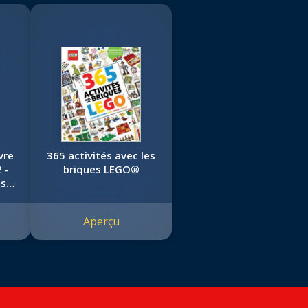
vre
365 activités avec les
 -
briques LEGO®
s à
Aperçu