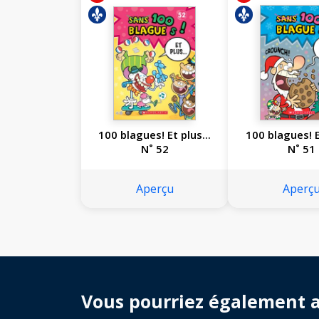
100 blagues! Et plus...
100 blagues! Et
N˚ 52
N˚ 51
Aperçu
Aperç
Vous pourriez également 