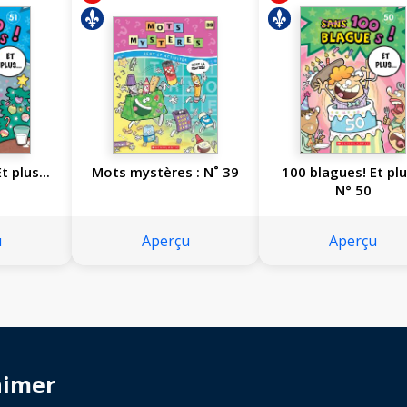
 plus...
Mots mystères : N˚ 39
100 blagues! Et plus
N° 50
u
Aperçu
Aperçu
aimer