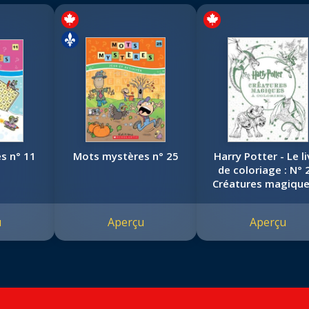
s n° 11
Mots mystères n° 25
Harry Potter - Le li
de coloriage : N° 2
Créatures magique
colorier
u
Aperçu
Aperçu