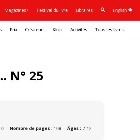
Magazines+
Festival du livre
Libraires
English
s
Prix
Créateurs
Klutz
Activités
Tous les livres
.. N° 25
10
Nombre de pages :
108
Âges :
7-12