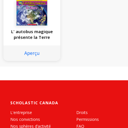
L' autobus magique
présente la Terre
Aperçu
SCHOLASTIC CANADA
L'entreprise
Droits
Nos convictions
Permissions
Nos sphères d’activité
FAQ