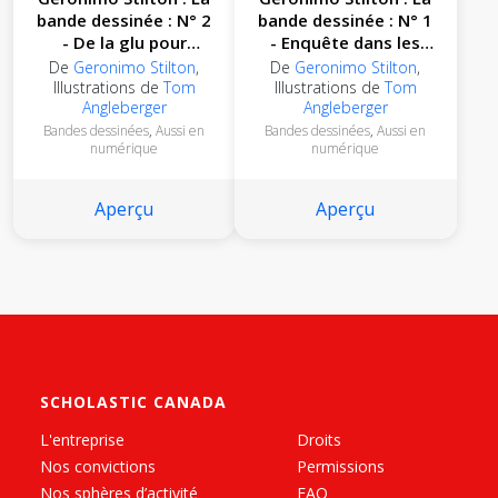
bande dessinée : N° 2
bande dessinée : N° 1
- De la glu pour
- Enquête dans les
souper
égouts puants
De
Geronimo Stilton
,
De
Geronimo Stilton
,
Illustrations de
Tom
Illustrations de
Tom
Angleberger
Angleberger
Bandes dessinées
,
Aussi en
Bandes dessinées
,
Aussi en
numérique
numérique
Aperçu
Aperçu
SCHOLASTIC CANADA
L'entreprise
Droits
Nos convictions
Permissions
Nos sphères d’activité
FAQ