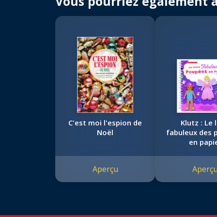
Vous pourriez également 
C'est moi l'espion de
Klutz : Le 
Noël
fabuleux des 
en papi
Aperçu
Aperç