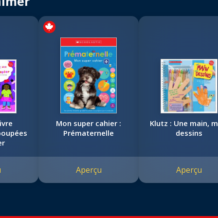
aimer
livre
Mon super cahier :
Klutz : Une main, m
poupées
Prématernelle
dessins
er
u
Aperçu
Aperçu