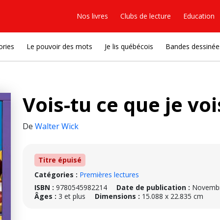
Nos livres
Clubs de lecture
Education
ories
Le pouvoir des mots
Je lis québécois
Bandes dessinée
Vois-tu ce que je voi
De
Walter Wick
Titre épuisé
Catégories :
Premières lectures
ISBN :
9780545982214
Date de publication :
Novembr
Âges :
3 et plus
Dimensions :
15.088 x 22.835 cm