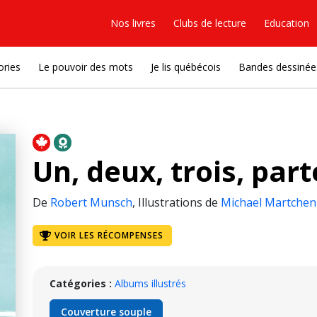
Nos livres
Clubs de lecture
Education
ories
Le pouvoir des mots
Je lis québécois
Bandes dessinée
Un, deux, trois, part
De
Robert Munsch
,
Illustrations de
Michael Martche
VOIR LES RÉCOMPENSES
Catégories :
Albums illustrés
Couverture souple