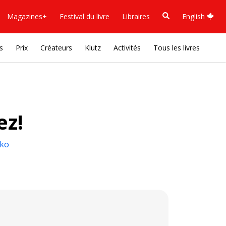
Magazines+
Festival du livre
Libraires
English
s
Prix
Créateurs
Klutz
Activités
Tous les livres
ez!
nko