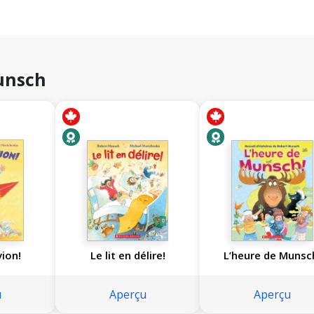
Munsch
vion!
Le lit en délire!
L’heure de Munsc
u
Aperçu
Aperçu