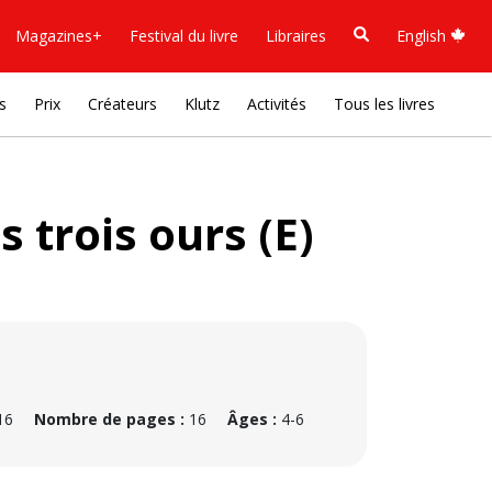
Magazines+
Festival du livre
Libraires
English
s
Prix
Créateurs
Klutz
Activités
Tous les livres
s trois ours (E)
16
Nombre de pages :
16
Âges :
4-6