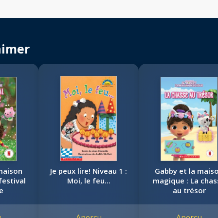
aimer
maison
Je peux lire! Niveau 1 :
Gabby et la mais
festival
Moi, le feu...
magique : La chas
e
au trésor
u
Aperçu
Aperçu