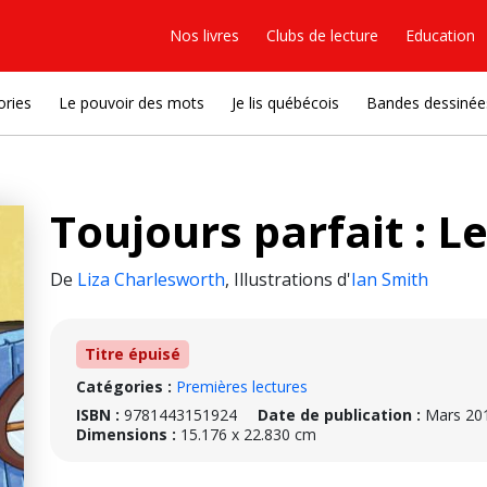
Nos livres
Clubs de lecture
Education
ories
Le pouvoir des mots
Je lis québécois
Bandes dessinée
Toujours parfait : Le
De
Liza Charlesworth
,
Illustrations d'
Ian Smith
Titre épuisé
Catégories :
Premières lectures
ISBN :
9781443151924
Date de publication :
Mars 20
Dimensions :
15.176 x 22.830 cm