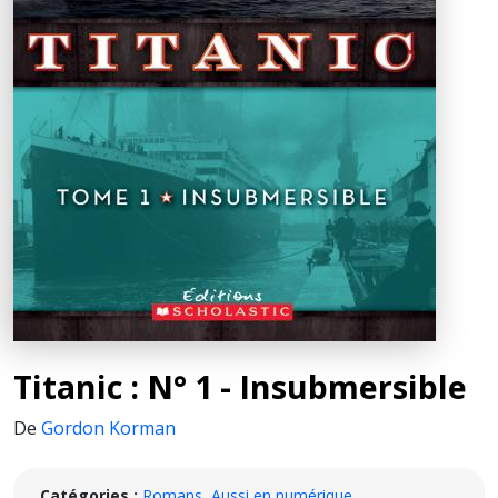
Titanic : N° 1 - Insubmersible
De
Gordon Korman
Catégories :
Romans
,
Aussi en numérique