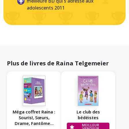
meilleure BD qui s'adresse aux
adolescents 2011
Plus de livres de Raina Telgemeier
Méga coffret Raina :
Le club des
Souris!, Sœurs,
bédéistes
Drame, Fantômes,
MEILLEUR
VENDEUR