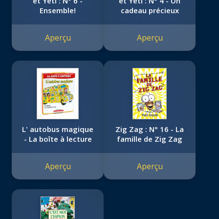
et Yeti : N° 6 -
et Yeti : N° 4 - Un
Ensemble!
cadeau précieux
Aperçu
Aperçu
L' autobus magique
Zig Zag : N° 16 - La
- La boîte à lecture
famille de Zig Zag
Aperçu
Aperçu