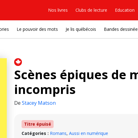
Nos livres
Clubs de lecture
Education
ories
Le pouvoir des mots
Je lis québécois
Bandes dessinée
Scènes épiques de m
incompris
De
Stacey Matson
Titre épuisé
Catégories :
Romans
,
Aussi en numérique