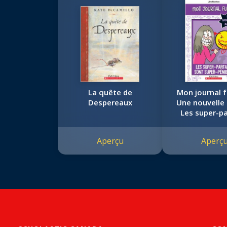
La quête de
Mon journal fu
Despereaux
Une nouvelle 
Les super-pa
sont super-p
Aperçu
Aperç