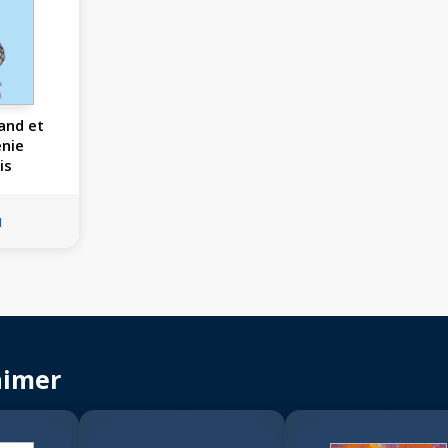
and et
énie
is
u
aimer