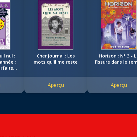
ll nul :
Cher Journal : Les
Horizon : N° 3 - L
année :
mots qu'il me reste
fissure dans le te
rfaits
énibles
u
Aperçu
Aperçu