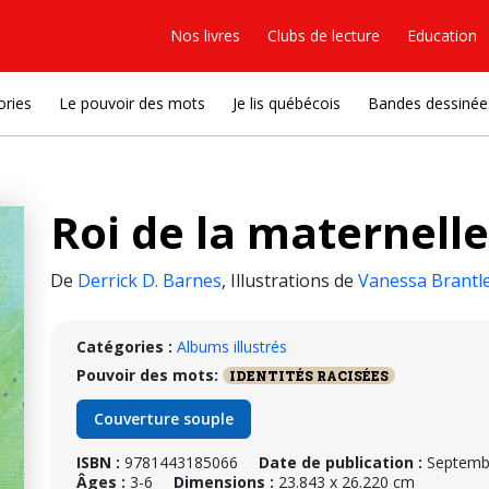
Nos livres
Clubs de lecture
Education
ories
Le pouvoir des mots
Je lis québécois
Bandes dessinée
Roi de la maternelle
De
Derrick D. Barnes
,
Illustrations de
Vanessa Brantl
Catégories :
Albums illustrés
Pouvoir des mots:
IDENTITÉS RACISÉES
Couverture souple
ISBN :
9781443185066
Date de publication :
Septemb
Âges :
3-6
Dimensions :
23.843 x 26.220 cm