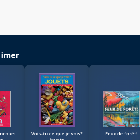
aimer
oncours
Vois-tu ce que je vois?
Feux de forêt!
es
Jouets