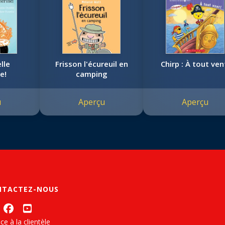
lle
Frisson l'écureuil en
Chirp : À tout ven
e!
camping
u
Aperçu
Aperçu
NTACTEZ-NOUS
ce à la clientèle