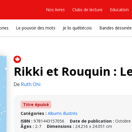
Nos livres
Clubs de lecture
Education
ories
Le pouvoir des mots
Je lis québécois
Bandes dessinée
Rikki et Rouquin : L
De
Ruth Ohi
Titre épuisé
Catégories :
Albums illustrés
ISBN :
9781443157056
Date de publication :
Octobre
Âges :
2-7
Dimensions :
24.216 x 24.051 cm