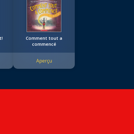
t!
Comment tout a
commencé
Aperçu