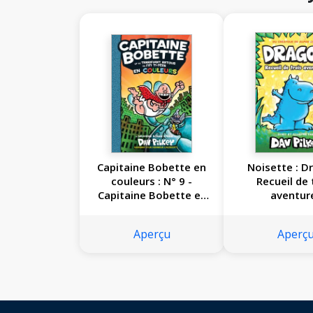
Capitaine Bobette en
Noisette : D
couleurs : N° 9 -
Recueil de 
Capitaine Bobette et
aventur
le terrifiant retour de
Fifi Ti-Père
Aperçu
Aperç