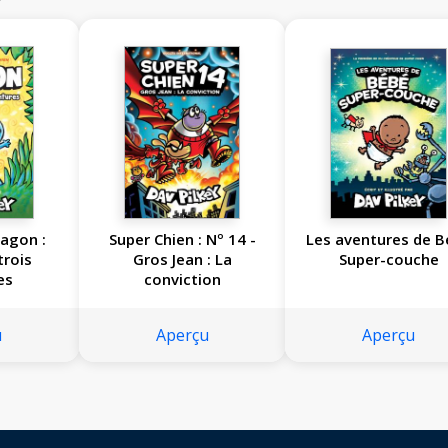
ragon :
Super Chien : Nº 14 -
Les aventures de B
trois
Gros Jean : La
Super-couche
es
conviction
u
Aperçu
Aperçu