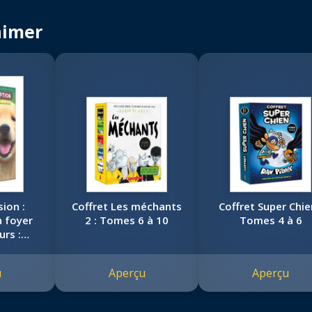
aimer
sion :
Coffret Les méchants
Coffret Super Chie
n foyer
2 : Tomes 6 à 10
Tomes 4 à 6
urs :
e cinq
u
Aperçu
Aperçu