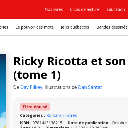
Nos livres
Clubs de lecture
Education
ories
Le pouvoir des mots
Je lis québécois
Bandes dessinée
Ricky Ricotta et son
(tome 1)
De
Dav Pilkey
,
Illustrations de
Dan Santat
Titre épuisé
Catégories :
Romans illustrés
ISBN :
9781443138215
Date de publication :
Octobre
Âges :
6-9
Dimensions :
13.320 x 19.368 cm